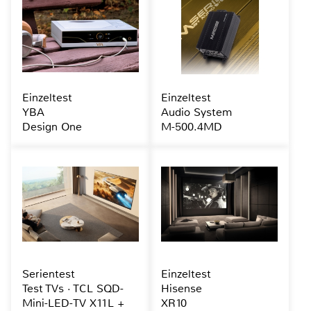
Einzeltest
Einzeltest
YBA
Audio System
Design One
M-500.4MD
Serientest
Einzeltest
Test TVs · TCL SQD-
Hisense
Mini-LED-TV X11L +
XR10