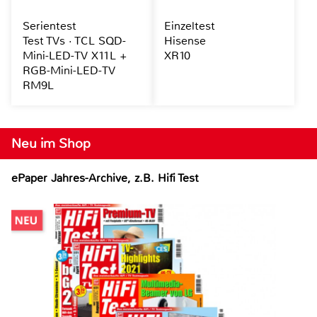
Serientest
Einzeltest
Test TVs · TCL SQD-
Hisense
Mini-LED-TV X11L +
XR10
RGB-Mini-LED-TV
RM9L
Neu im Shop
ePaper Jahres-Archive, z.B. Hifi Test