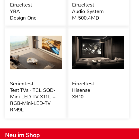
Einzeltest
Einzeltest
YBA
Audio System
Design One
M-500.4MD
Serientest
Einzeltest
Test TVs · TCL SQD-
Hisense
Mini-LED-TV X11L +
XR10
RGB-Mini-LED-TV
RM9L
Neu im Shop