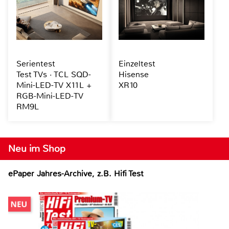
Serientest
Einzeltest
Test TVs · TCL SQD-
Hisense
Mini-LED-TV X11L +
XR10
RGB-Mini-LED-TV
RM9L
Neu im Shop
ePaper Jahres-Archive, z.B. Hifi Test