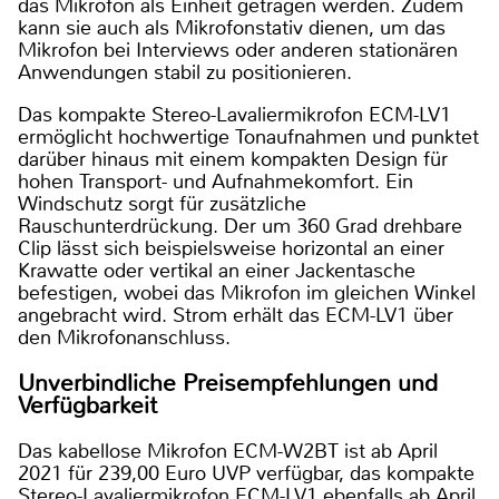
das Mikrofon als Einheit getragen werden. Zudem
kann sie auch als Mikrofonstativ dienen, um das
Mikrofon bei Interviews oder anderen stationären
Anwendungen stabil zu positionieren.
Das kompakte Stereo-Lavaliermikrofon ECM-LV1
ermöglicht hochwertige Tonaufnahmen und punktet
darüber hinaus mit einem kompakten Design für
hohen Transport- und Aufnahmekomfort. Ein
Windschutz sorgt für zusätzliche
Rauschunterdrückung. Der um 360 Grad drehbare
Clip lässt sich beispielsweise horizontal an einer
Krawatte oder vertikal an einer Jackentasche
befestigen, wobei das Mikrofon im gleichen Winkel
angebracht wird. Strom erhält das ECM-LV1 über
den Mikrofonanschluss.
Unverbindliche Preisempfehlungen und
Verfügbarkeit
Das kabellose Mikrofon ECM-W2BT ist ab April
2021 für 239,00 Euro UVP verfügbar, das kompakte
Stereo-Lavaliermikrofon ECM-LV1 ebenfalls ab April