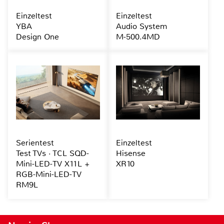
Einzeltest
Einzeltest
YBA
Audio System
Design One
M-500.4MD
Serientest
Einzeltest
Test TVs · TCL SQD-
Hisense
Mini-LED-TV X11L +
XR10
RGB-Mini-LED-TV
RM9L