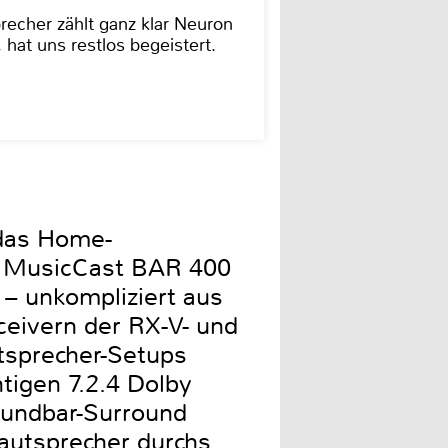
cher zählt ganz klar Neuron
hat uns restlos begeistert.
 das Home-
d MusicCast BAR 400
– unkompliziert aus
eivern der RX-V- und
tsprecher-Setups
tigen 7.2.4 Dolby
oundbar-Surround
Lautsprecher durchs