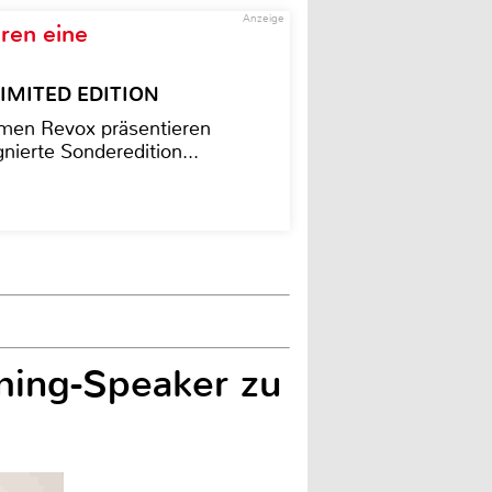
Anzeige
ren eine
– LIMITED EDITION
men Revox präsentieren
nierte Sonderedition...
ming-Speaker zu