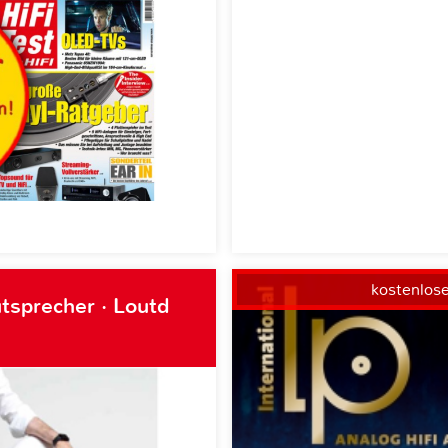
kostenlos
tsprecher · Loutd