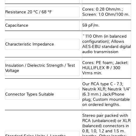
Cores: 0.28 Ohm/m.;
Resistance 20 °C / 68 °F
Screen: 1.0 Ohm/100 m.
Capacitance
59 pF/m.
~110 Ohm (in balanced
configuration); Allows
Characteristic Impedance
AES-EBU standard digital
audio transmission
Cores: PE foam; Jacket:
Insulation / Dielectric Strength / Test
HULLIFLEX ® / 300
Voltage
Vrms min.
Our RCA type C - 7.3;
Neutrik XLR; Neutrik 1/4"
Connector Types Suitable
(6.3 mm.) Jack/Phone
plug; Custom mountable
on ordered lengths.
Stereo pair packed with
RCA (unbalanced) or XLR
(balanced) connectors in
0.8, 1.0, 1.2 and 1.5 m.