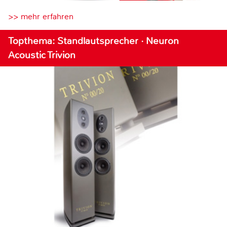
>> mehr erfahren
Topthema: Standlautsprecher · Neuron
Acoustic Trivion