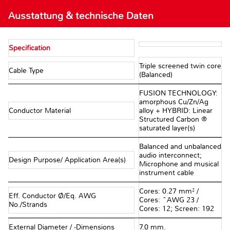
Ausstattung & technische Daten
Specification
Triple screened twin core
Cable Type
(Balanced)
FUSION TECHNOLOGY:
amorphous Cu/Zn/Ag
Conductor Material
alloy + HYBRID: Linear
Structured Carbon ®
saturated layer(s)
Balanced and unbalanced
audio interconnect;
Design Purpose/ Application Area(s)
Microphone and musical
instrument cable
Cores: 0.27 mm² /
Eff. Conductor Ø/Eq. AWG
Cores: ~AWG 23 /
No./Strands
Cores: 12; Screen: 192
External Diameter / -Dimensions
7.0 mm.