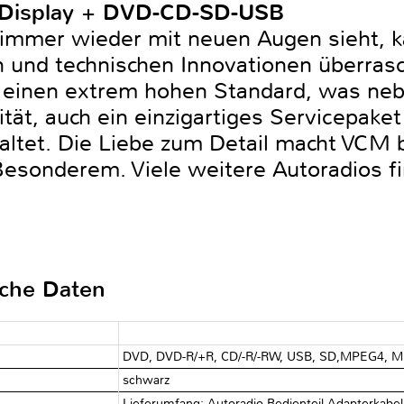
Display + DVD-CD-SD-USB
immer wieder mit neuen Augen sieht, 
 und technischen Innovationen überras
einen extrem hohen Standard, was neb
tät, auch ein einzigartiges Servicepake
ltet. Die Liebe zum Detail macht VCM b
esonderem. Viele weitere Autoradios f
sche Daten
DVD, DVD-R/+R, CD/-R/-RW, USB, SD,MPEG4, 
schwarz
Lieferumfang: Autoradio,Bedienteil,Adapterkabel