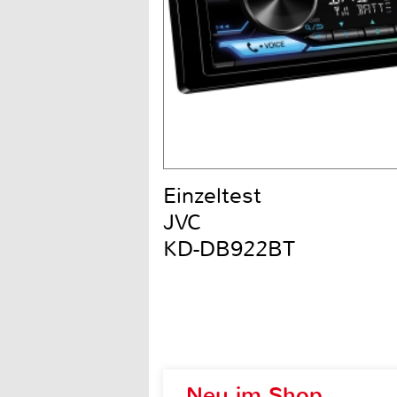
Einzeltest
JVC
KD-DB922BT
Neu im Shop