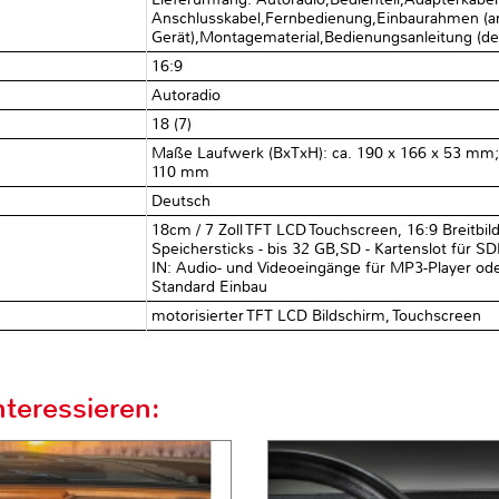
Anschlusskabel,Fernbedienung,Einbaurahmen (
Gerät),Montagematerial,Bedienungsanleitung (deu
16:9
Autoradio
18 (7)
Maße Laufwerk (BxTxH): ca. 190 x 166 x 53 mm; 
110 mm
Deutsch
18cm / 7 Zoll TFT LCD Touchscreen, 16:9 Breitbil
Speichersticks - bis 32 GB,SD - Kartenslot für S
IN: Audio- und Videoeingänge für MP3-Player ode
Standard Einbau
motorisierter TFT LCD Bildschirm, Touchscreen
teressieren: