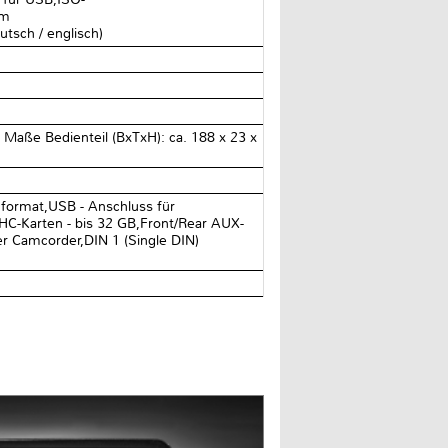
am
tsch / englisch)
Maße Bedienteil (BxTxH): ca. 188 x 23 x
dformat,USB - Anschluss für
DHC-Karten - bis 32 GB,Front/Rear AUX-
r Camcorder,DIN 1 (Single DIN)