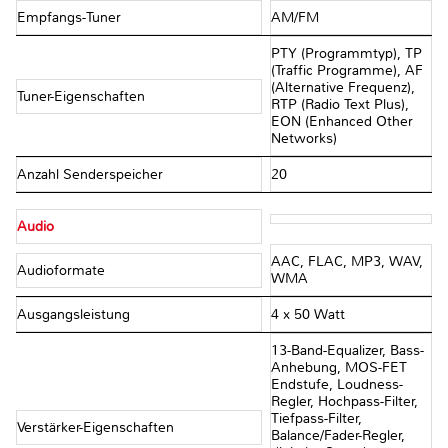
Empfangs-Tuner
AM/FM
PTY (Programmtyp), TP
(Traffic Programme), AF
(Alternative Frequenz),
Tuner-Eigenschaften
RTP (Radio Text Plus),
EON (Enhanced Other
Networks)
Anzahl Senderspeicher
20
Audio
AAC, FLAC, MP3, WAV,
Audioformate
WMA
Ausgangsleistung
4 x 50 Watt
13-Band-Equalizer, Bass-
Anhebung, MOS-FET
Endstufe, Loudness-
Regler, Hochpass-Filter,
Tiefpass-Filter,
Verstärker-Eigenschaften
Balance/Fader-Regler,