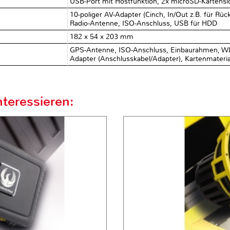
USB-Port mit Hostfunktion, 2x microSD-Kartenslot 
10-poliger AV-Adapter (Cinch, In/Out z.B. für R
Radio-Antenne, ISO-Anschluss, USB für HDD
182 x 54 x 203 mm
GPS-Antenne, ISO-Anschluss, Einbaurahmen, W
Adapter (Anschlusskabel/Adapter), Kartenmateri
teressieren: