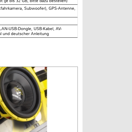
(je bis 32 GB, bitte dazu bestellen)
ückfahrkamera, Subwoofer), GPS-Antenne,
LAN-USB-Dongle, USB-Kabel, AV-
al und deutscher Anleitung