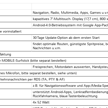
Navigation, Radio, Multimedia, Apps, Games u.v.
kapazitives 7"-Multitouch- Display (17,7 cm), 800 
Android-4.0-Betriebssystem mit Google App-Pack
 vorinstalliert
30 Tage Update-Option ab dem ersten Start
findet optimale Routen, günstigste Spritpreise, b
Nachrichten u.v.m.
Taktung
 MOBILE-Surfstick (bitte separat bestellen)
Freisprechen, Motordaten auswerten, Handysteu
es Mikrofon, bitte separat bestellen, siehe unten)
rkehrsnachrichten per RDS (TA, PTY & AF)
z.B. für Navigationssoftware und App-/Media-Spe
unterstützt Android-Apps, Lenkradfernbedienung
Rückfahrkamera, blaue Tastenbeleuchtung
4x 52 Watt