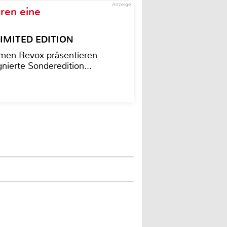
Anzeige
ren eine
– LIMITED EDITION
men Revox präsentieren
nierte Sonderedition...