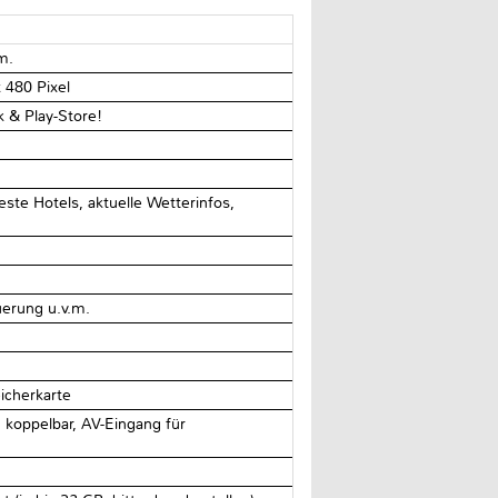
m.
x 480 Pixel
 & Play-Store!
este Hotels, aktuelle Wetterinfos,
erung u.v.m.
icherkarte
 koppelbar, AV-Eingang für