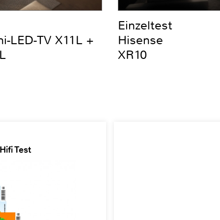
Einzeltest
ni-LED-TV X11L +
Hisense
L
XR10
ifi Test