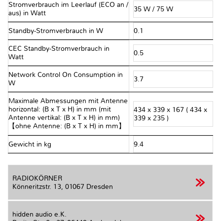
Stromverbrauch im Leerlauf (ECO an /
35 W / 75 W
aus) in Watt
Standby-Stromverbrauch in W
0.1
CEC Standby-Stromverbrauch in
0.5
Watt
Network Control On Consumption in
3.7
W
Maximale Abmessungen mit Antenne
horizontal: (B x T x H) in mm (mit
434 x 339 x 167 ( 434 x
Antenne vertikal: (B x T x H) in mm)
339 x 235 )
【ohne Antenne: (B x T x H) in mm】
Gewicht in kg
9.4
RADIOKÖRNER
Könneritzstr. 13,
01067 Dresden
hidden audio e.K.