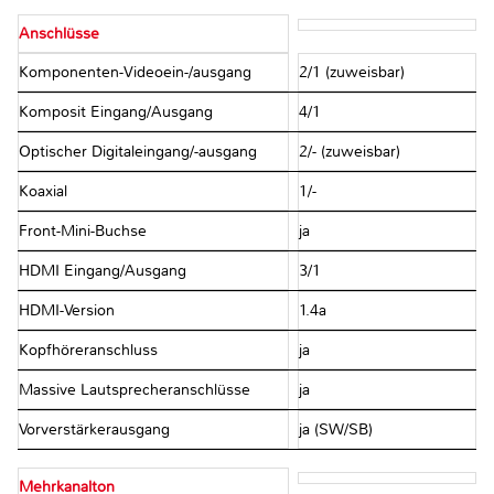
Anschlüsse
Komponenten-Videoein-/ausgang
2/1 (zuweisbar)
Komposit Eingang/Ausgang
4/1
Optischer Digitaleingang/-ausgang
2/- (zuweisbar)
Koaxial
1/-
Front-Mini-Buchse
ja
HDMI Eingang/Ausgang
3/1
HDMI-Version
1.4a
Kopfhöreranschluss
ja
Massive Lautsprecheranschlüsse
ja
Vorverstärkerausgang
ja (SW/SB)
Mehrkanalton