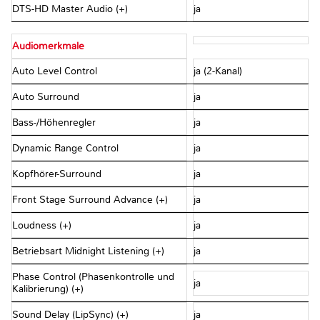
DTS-HD Master Audio (+)
ja
Audiomerkmale
Auto Level Control
ja (2-Kanal)
Auto Surround
ja
Bass-/Höhenregler
ja
Dynamic Range Control
ja
Kopfhörer-Surround
ja
Front Stage Surround Advance (+)
ja
Loudness (+)
ja
Betriebsart Midnight Listening (+)
ja
Phase Control (Phasenkontrolle und
ja
Kalibrierung) (+)
Sound Delay (LipSync) (+)
ja