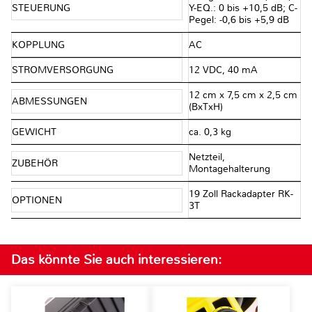
STEUERUNG
Y-EQ.: 0 bis +10,5 dB; C-
Pegel: -0,6 bis +5,9 dB
KOPPLUNG
AC
STROMVERSORGUNG
12 VDC, 40 mA
12 cm x 7,5 cm x 2,5 cm
ABMESSUNGEN
(BxTxH)
GEWICHT
ca. 0,3 kg
Netzteil,
ZUBEHÖR
Montagehalterung
19 Zoll Rackadapter RK-
OPTIONEN
3T
Das könnte Sie auch interessieren: