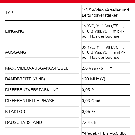
1:3 S-Video Verteiler und
TYP
Leitungsverstärker
1x Y/C, Y=1 Vss/75 Ω,
EINGANG
C=0,3 Vss/75 Ω mit 4-
pol. Hosidenbuchse
3x Y/C, Y=1 Vss/75 Ω,
AUSGANG
C=0,3 Vss/75 Ω, mit 4-
pol. Hosidenbuchse
MAX. VIDEO-AUSGANGSPEGEL
2,6 Vss /75 Ω (Y)
BANDBREITE (-3 dB)
420 MHz (Y)
DIFFERENZVERSTÄRKUNG
0,05 %
DIFFERENTIELLE PHASE
0,03 Grad
K-FAKTOR
0,05 %
RAUSCHABSTAND
72,4 dB
Y-Pegel: -1 bis +6,5 dB;