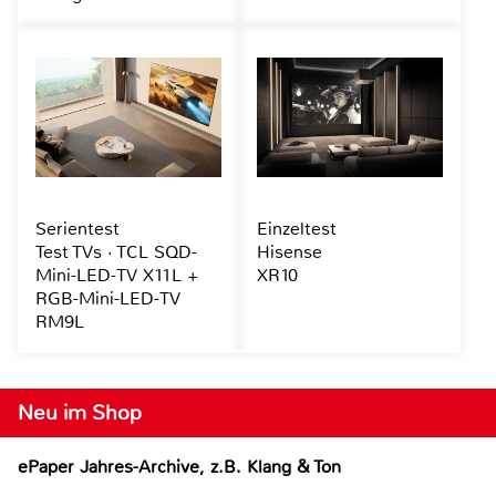
Serientest
Einzeltest
Test TVs · TCL SQD-
Hisense
Mini-LED-TV X11L +
XR10
RGB-Mini-LED-TV
RM9L
Neu im Shop
ePaper Jahres-Archive, z.B. Klang & Ton