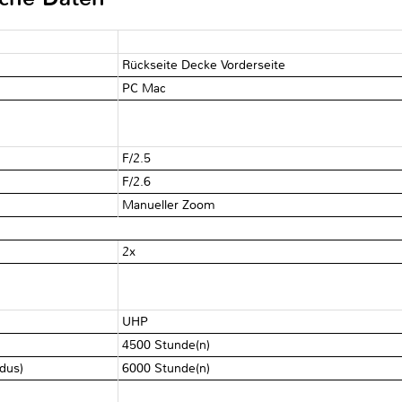
Rückseite Decke Vorderseite
PC Mac
F/2.5
F/2.6
Manueller Zoom
2x
UHP
)
4500 Stunde(n)
odus)
6000 Stunde(n)