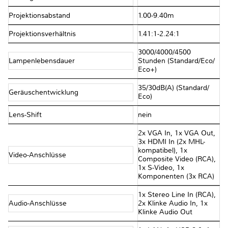
Projektionsabstand
1.00-9.40m
Projektionsverhältnis
1.41:1-2.24:1
3000/​4000/​4500
Lampenlebensdauer
Stunden (Standard/​Eco/​
Eco+)
35/​30dB(A) (Standard/​
Geräuschentwicklung
Eco)
Lens-Shift
nein
2x VGA In, 1x VGA Out,
3x HDMI In (2x MHL-
kompatibel), 1x
Video-Anschlüsse
Composite Video (RCA),
1x S-Video, 1x
Komponenten (3x RCA)
1x Stereo Line In (RCA),
Audio-Anschlüsse
2x Klinke Audio In, 1x
Klinke Audio Out