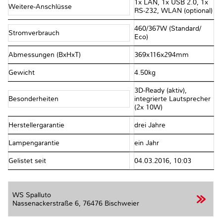
1x LAN, 1x USB 2.0, 1x
Weitere-Anschlüsse
RS-232, WLAN (optional)
460/​367W (Standard/​
Stromverbrauch
Eco)
Abmessungen (BxHxT)
369x116x294mm
Gewicht
4.50kg
3D-Ready (aktiv),
Besonderheiten
integrierte Lautsprecher
(2x 10W)
Herstellergarantie
drei Jahre
Lampengarantie
ein Jahr
Gelistet seit
04.03.2016, 10:03
WS Spalluto
Nassenackerstraße 6,
76476 Bischweier