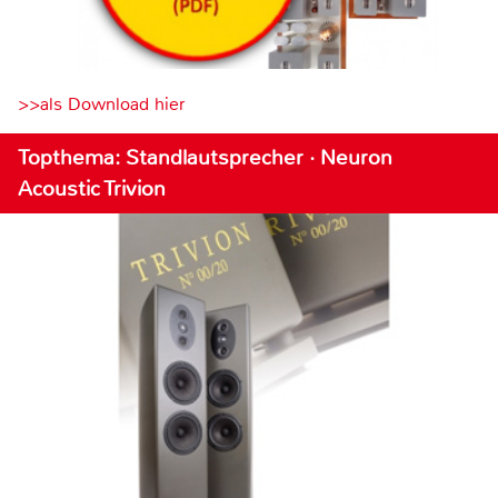
>>als Download hier
Topthema: Standlautsprecher · Neuron
Acoustic Trivion