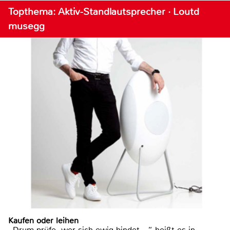
Topthema: Aktiv-Standlautsprecher · Loutd
musegg
Kaufen oder leihen
„Drum prüfe, wer sich ewig bindet ...“ heißt es in