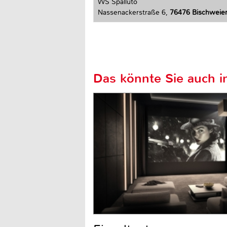
WS Spalluto
Nassenackerstraße 6,
76476 Bischweie
Das könnte Sie auch in