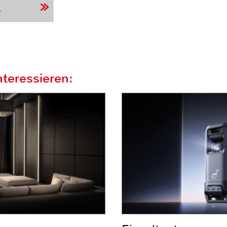
r
teressieren: