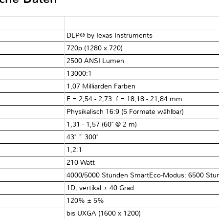
DLP® by Texas Instruments
720p (1280 x 720)
2500 ANSI Lumen
13000:1
1,07 Milliarden Farben
F = 2,54 - 2,73. f = 18,18 - 21,84 mm
Physikalisch 16:9 (5 Formate wählbar)
1,31 - 1,57 (60" @ 2 m)
43" ~ 300"
1,2:1
210 Watt
4000/5000 Stunden SmartEco-Modus: 6500 Stu
1D, vertikal ± 40 Grad
120% ± 5%
bis UXGA (1600 x 1200)