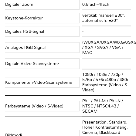
Digitaler Zoom
0,5fach–4fach
vertikal: manuell ±30°,
Keystone-Korrektur
automatisch: ±20°
Digitales RGB-Signal
-
(WUXGA/UXGA/WXGA/SXG
Analoges RGB-Signal
/ XGA / SVGA / VGA /
MAC
Digitale Video-Scansysteme
-
1080i / 1035i / 720p /
576p / 576i /480p / 480i
Komponenten-Video-Scansysteme
Farbsysteme (Video / S-
Video)
PAL / PAL-M / PAL-N /
Farbsysteme (Video / S-Video)
NTSC / NTSC4.43 /
SECAM
Präsentation, Standard,
Hoher Kontrastumfang,
Cinema, Blackboard
Bildmodi