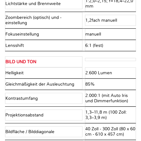
1:2,0–2,15; f=18,4–22,0
Lichtstärke und Brennweite
mm
Zoombereich (optisch) und -
1,2fach manuell
einstellung
Fokuseinstellung
manuell
Lensshift
6:1 (fest)
BILD UND TON
Helligkeit
2.600 Lumen
Gleichmäßigkeit der Ausleuchtung
85%
2.000:1 (mit Auto Iris
Kontrastumfang
und Dimmerfunktion)
1,3–11,8 m (100 Zoll:
Projektionsabstand
3,3–3,9 m)
40 Zoll - 300 Zoll (80 x 60
Bildfläche / Bilddiagonale
cm - 610 x 457 cm)