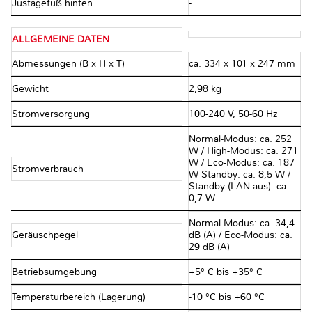
Justagefuß hinten
-
ALLGEMEINE DATEN
Abmessungen (B x H x T)
ca. 334 x 101 x 247 mm
Gewicht
2,98 kg
Stromversorgung
100-240 V, 50-60 Hz
Normal-Modus: ca. 252
W / High-Modus: ca. 271
W / Eco-Modus: ca. 187
Stromverbrauch
W Standby: ca. 8,5 W /
Standby (LAN aus): ca.
0,7 W
Normal-Modus: ca. 34,4
Geräuschpegel
dB (A) / Eco-Modus: ca.
29 dB (A)
Betriebsumgebung
+5° C bis +35° C
Temperaturbereich (Lagerung)
-10 °C bis +60 °C