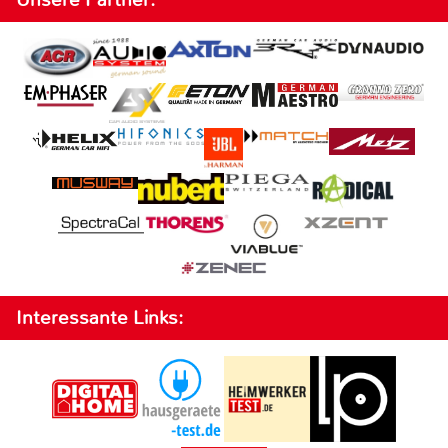
Interessante Links: