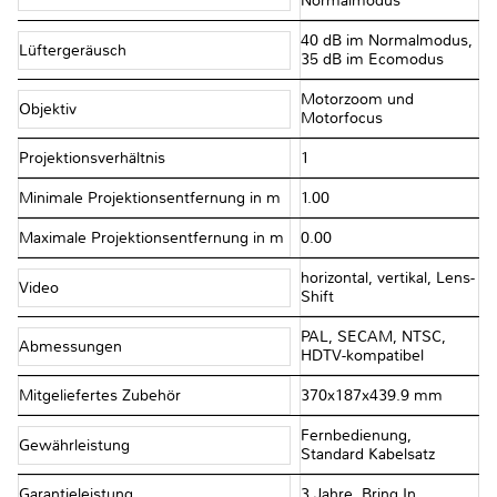
Normalmodus
40 dB im Normalmodus,
Lüftergeräusch
35 dB im Ecomodus
Motorzoom und
Objektiv
Motorfocus
Projektionsverhältnis
1
Minimale Projektionsentfernung in m
1.00
Maximale Projektionsentfernung in m
0.00
horizontal, vertikal, Lens-
Video
Shift
PAL, SECAM, NTSC,
Abmessungen
HDTV-kompatibel
Mitgeliefertes Zubehör
370x187x439.9 mm
Fernbedienung,
Gewährleistung
Standard Kabelsatz
Garantieleistung
3 Jahre, Bring In