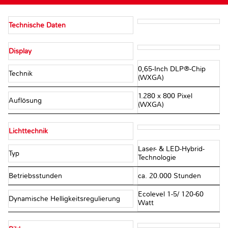
Technische Daten
Display
0,65-Inch DLP®-Chip
Technik
(WXGA)
1.280 x 800 Pixel
Auflösung
(WXGA)
Lichttechnik
Laser- & LED-Hybrid-
Typ
Technologie
Betriebsstunden
ca. 20.000 Stunden
Ecolevel 1-5/ 120-60
Dynamische Helligkeitsregulierung
Watt