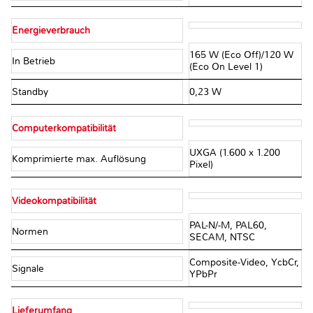
Energieverbrauch
165 W (Eco Off)/120 W
In Betrieb
(Eco On Level 1)
Standby
0,23 W
Computerkompatibilität
UXGA (1.600 x 1.200
Komprimierte max. Auflösung
Pixel)
Videokompatibilität
PAL-N/-M, PAL60,
Normen
SECAM, NTSC
Composite-Video, YcbCr,
Signale
YPbPr
Lieferumfang