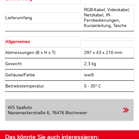
RGB-Kabel, Videokabel,
Netzkabel, IR-
Lieferumfang
Fernbedienungen,
Kurzanleitung, Tasche
Allgemeines
Abmessungen (B x H x T)
297 x 43 x 210 mm
Gewicht
2,3 kg
Gehäuse/Farbe
weiß
Betriebstemperatur
5 - 35° C
WS Spalluto
Nassenackerstraße 6,
76476 Bischweier
Das könnte Sie auch interessieren: