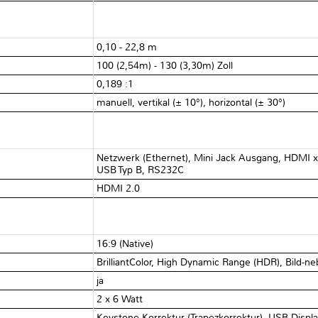
0,10 - 22,8 m
100 (2,54m) - 130 (3,30m) Zoll
0,189 :1
manuell, vertikal (± 10°), horizontal (± 30°)
Netzwerk (Ethernet), Mini Jack Ausgang, HDMI x3
USB Typ B, RS232C
HDMI 2.0
16:9 (Native)
BrilliantColor, High Dynamic Range (HDR), Bild-
ja
2 x 6 Watt
Keystone-Korrektur (Trapezkorrektur), USB-Displa