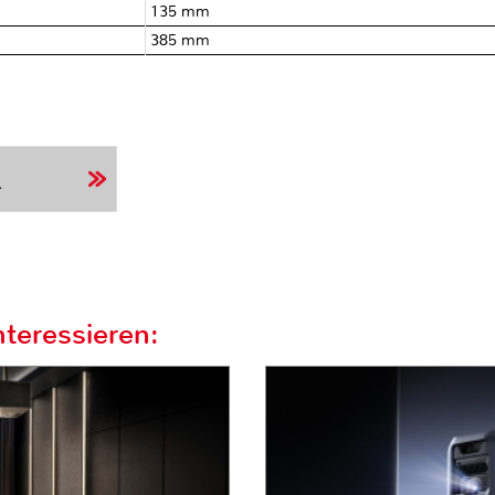
135 mm
385 mm
r
teressieren: