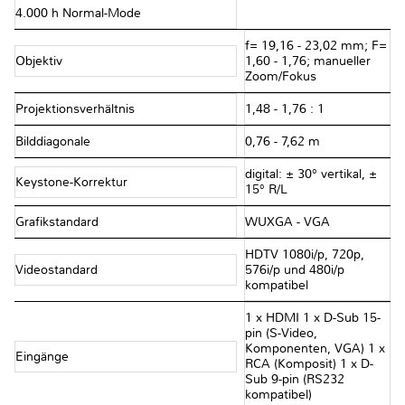
4.000 h Normal-Mode
f= 19,16 - 23,02 mm; F=
Objektiv
1,60 - 1,76; manueller
Zoom/Fokus
Projektionsverhältnis
1,48 - 1,76 : 1
Bilddiagonale
0,76 - 7,62 m
digital: ± 30° vertikal, ±
Keystone-Korrektur
15° R/L
Grafikstandard
WUXGA - VGA
HDTV 1080i/p, 720p,
Videostandard
576i/p und 480i/p
kompatibel
1 x HDMI 1 x D-Sub 15-
pin (S-Video,
Komponenten, VGA) 1 x
Eingänge
RCA (Komposit) 1 x D-
Sub 9-pin (RS232
kompatibel)