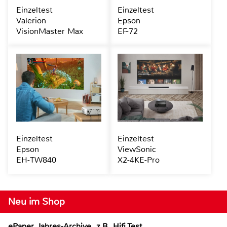
Einzeltest
Einzeltest
Valerion
Epson
VisionMaster Max
EF-72
Einzeltest
Einzeltest
Epson
ViewSonic
EH-TW840
X2-4KE-Pro
Neu im Shop
ePaper Jahres-Archive, z.B. Hifi Test