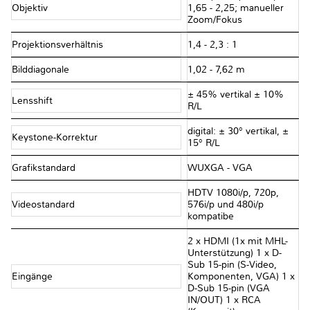
Objektiv
1,65 - 2,25; manueller
Zoom/Fokus
Projektionsverhältnis
1,4 - 2,3 : 1
Bilddiagonale
1,02 - 7,62 m
± 45% vertikal ± 10%
Lensshift
R/L
digital: ± 30° vertikal, ±
Keystone-Korrektur
15° R/L
Grafikstandard
WUXGA - VGA
HDTV 1080i/p, 720p,
Videostandard
576i/p und 480i/p
kompatibe
2 x HDMI (1x mit MHL-
Unterstützung) 1 x D-
Sub 15-pin (S-Video,
Eingänge
Komponenten, VGA) 1 x
D-Sub 15-pin (VGA
IN/OUT) 1 x RCA