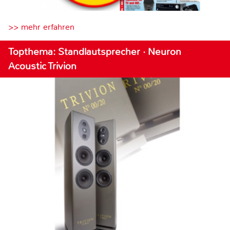
>> mehr erfahren
Topthema: Standlautsprecher · Neuron
Acoustic Trivion