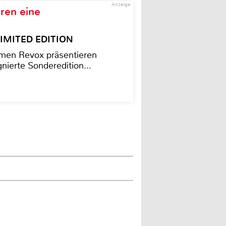
Anzeige
ren eine
– LIMITED EDITION
men Revox präsentieren
nierte Sonderedition...