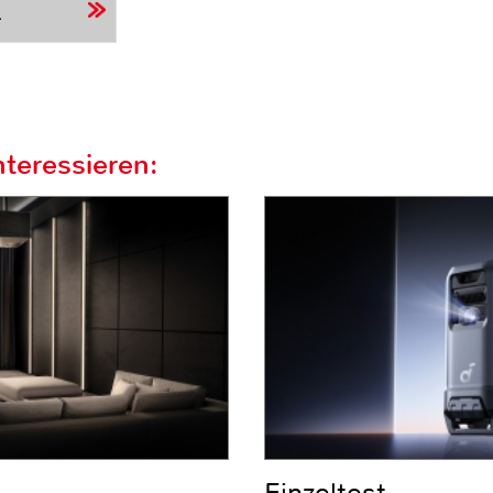
r
teressieren: