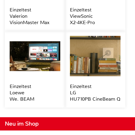
Einzeltest
Einzeltest
Valerion
ViewSonic
VisionMaster Max
X2-4KE-Pro
Einzeltest
Einzeltest
Loewe
LG
We. BEAM
HU710PB CineBeam Q
Neu im Shop