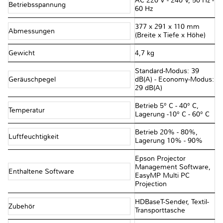
AC 220 V - 240 V, 50 Hz -
Betriebsspannung
60 Hz
377‎ x 291 x 110 mm
Abmessungen
(Breite x Tiefe x Höhe)
Gewicht
4,7 kg
Standard-Modus: 39
Geräuschpegel
dB(A) - Economy-Modus:
29 dB(A)
Betrieb 5° C - 40° C,
Temperatur
Lagerung -10° C - 60° C
Betrieb 20% - 80%,
Luftfeuchtigkeit
Lagerung 10% - 90%
Epson Projector
Management Software,
Enthaltene Software
EasyMP Multi PC
Projection
HDBaseT-Sender, Textil-
Zubehör
Transporttasche