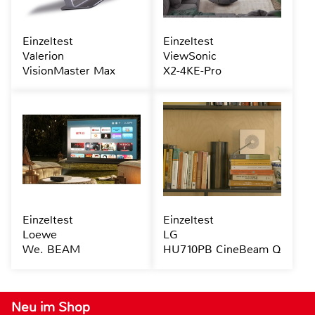
Einzeltest
Einzeltest
Valerion
ViewSonic
VisionMaster Max
X2-4KE-Pro
Einzeltest
Einzeltest
Loewe
LG
We. BEAM
HU710PB CineBeam Q
Neu im Shop