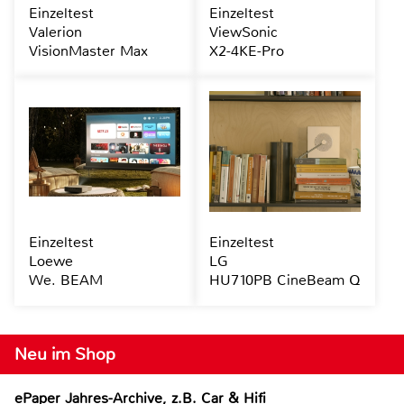
Einzeltest
Einzeltest
Valerion
ViewSonic
VisionMaster Max
X2-4KE-Pro
Einzeltest
Einzeltest
Loewe
LG
We. BEAM
HU710PB CineBeam Q
Neu im Shop
ePaper Jahres-Archive, z.B. Car & Hifi