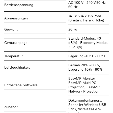
AC 100 V - 240 V,50 Hz -
Betriebsspannung
60 Hz
741‎ x 534 x 197 mm
Abmessungen
(Breite x Tiefe x Höhe)
Gewicht
26 kg
Standard-Modus: 40
Geräuschpegel
dB(A) - Economy-Modus:
35 dB(A)
Temperatur
Lagerung -10° C - 60° C
Betrieb 20% - 80%,
Luftfeuchtigkeit
Lagerung 10% - 90%
EasyMP Monitor,
EasyMP Multi PC
Enthaltene Software
Projection, EasyMP
Network Projection
Dokumentenkamera,
Schneller Wireless-USB-
Zubehör
Stick, Wireless-LAN-