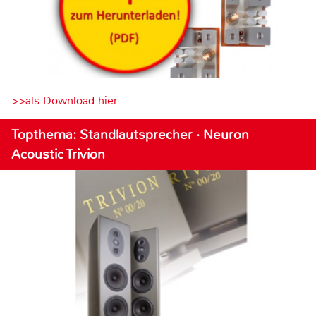
>>als Download hier
Topthema: Standlautsprecher · Neuron
Acoustic Trivion