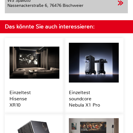
WS Spalluto
Nassenackerstraße 6,
76476 Bischweier
Das könnte Sie auch interessieren:
Einzeltest
Einzeltest
Hisense
soundcore
XR10
Nebula X1 Pro