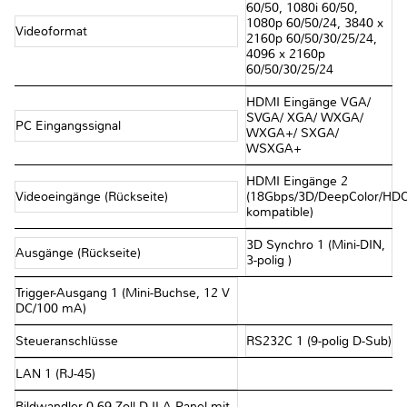
60/50, 1080i 60/50,
1080p 60/50/24, 3840 x
Videoformat
2160p 60/50/30/25/24,
4096 x 2160p
60/50/30/25/24
HDMI Eingänge VGA/
SVGA/ XGA/ WXGA/
PC Eingangssignal
WXGA+/ SXGA/
WSXGA+
HDMI Eingänge 2
Videoeingänge (Rückseite)
(18Gbps/3D/DeepColor/HD
kompatible)
3D Synchro 1 (Mini-DIN,
Ausgänge (Rückseite)
3-polig )
Trigger-Ausgang 1 (Mini-Buchse, 12 V
DC/100 mA)
Steueranschlüsse
RS232C 1 (9-polig D-Sub)
LAN 1 (RJ-45)
Bildwandler 0,69 Zoll D-ILA Panel mit