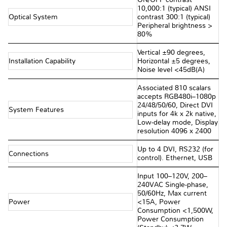
10,000:1 (typical) ANSI
Optical System
contrast 300:1 (typical)
Peripheral brightness >
80%
Vertical ±90 degrees,
Installation Capability
Horizontal ±5 degrees,
Noise level <45dB(A)
Associated 810 scalars
accepts RGB480i–1080p
24/48/50/60, Direct DVI
System Features
inputs for 4k x 2k native,
Low-delay mode, Display
resolution 4096 x 2400
Up to 4 DVI, RS232 (for
Connections
control). Ethernet, USB
Input 100–120V, 200–
240VAC Single-phase,
50/60Hz, Max current
Power
<15A, Power
Consumption <1,500W,
Power Consumption