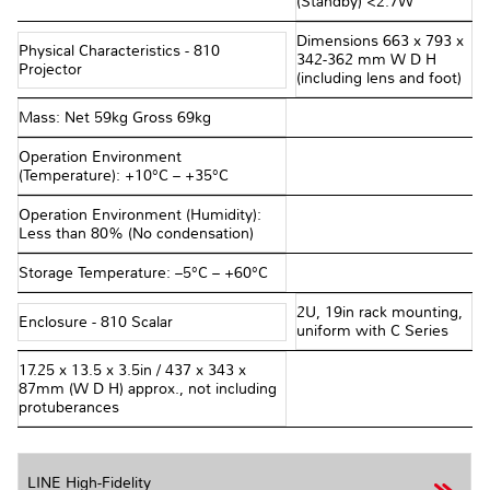
(Standby) <2.7W
Dimensions 663 x 793 x
Physical Characteristics - 810
342-362 mm W D H
Projector
(including lens and foot)
Mass: Net 59kg Gross 69kg
Operation Environment
(Temperature): +10°C – +35°C
Operation Environment (Humidity):
Less than 80% (No condensation)
Storage Temperature: –5°C – +60°C
2U, 19in rack mounting,
Enclosure - 810 Scalar
uniform with C Series
17.25 x 13.5 x 3.5in / 437 x 343 x
87mm (W D H) approx., not including
protuberances
LINE High-Fidelity