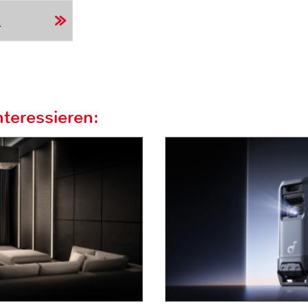
r
teressieren: