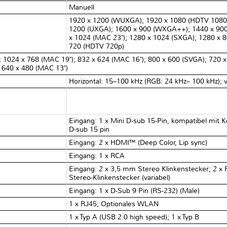
Manuell
1920 x 1200 (WUXGA); 1920 x 1080 (HDTV 1080p
1200 (UXGA); 1600 x 900 (WXGA++); 1440 x 90
x 1024 (MAC 23"); 1280 x 1024 (SXGA); 1280 x 
720 (HDTV 720p)
 1024 x 768 (MAC 19"); 832 x 624 (MAC 16"); 800 x 600 (SVGA); 720 x 
; 640 x 480 (MAC 13")
Horizontal: 15–100 kHz (RGB: 24 kHz– 100 kHz); v
Eingang: 1 x Mini D-sub 15-Pin, kompatibel mit
D-sub 15 pin
Eingang: 2 x HDMI™ (Deep Color, Lip sync)
Eingang: 1 x RCA
Eingang: 2 x 3,5 mm Stereo Klinkenstecker; 2 
Stereo-Klinkenstecker (variabel)
Eingang: 1 x D-Sub 9 Pin (RS-232) (Male)
1 x RJ45; Optionales WLAN
1 x Typ A (USB 2.0 high speed); 1 x Typ B