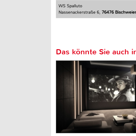
WS Spalluto
Nassenackerstraße 6,
76476 Bischweie
Das könnte Sie auch in