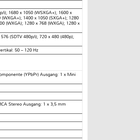
/i); 1680 x 1050 (WSXGA+); 1600 x
0 (WXGA+); 1400 x 1050 (SXGA+); 1280
800 (WXGA); 1280 x 768 (WXGA); 1280 x
576 (SDTV 480p/i); 720 x 480 (480p);
ertikal: 50 – 120 Hz
 Komponente (YPbPr) Ausgang: 1 x Mini
x RCA Stereo Ausgang: 1 x 3,5 mm