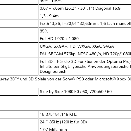
99%~116%
0,67 – 7,65m (26,2” - 301,1”) Diagonal 16:9
1,3 - 9,4m
F/2,5~3,26; f=20,91~32,63mm, 1,6-fach manuel
85%
Full HD 1.920 x 1.080
UXGA, SXGA+, HD, WXGA, XGA, SVGA
PAL SECAM 576i/p, NTSC 480i/p, HD 720p/1080
Full 3D – Für die 3D-Funktionen der Optoma Pr
Inhalte benötigt. Typische Anwendungsbereiche f
Designbereich.
lu-ray 3D™ und 3D Spiele von der Sony® PS3 oder Microsoft® Xbox 36
Side-by-Side:1080i50 / 60, 720p50 / 60
15,375~91,146 KHz
24 ~ 85Hz (120Hz für 3D)
1,07 Milliarden