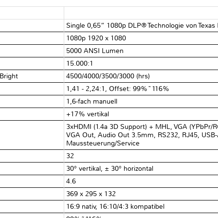
Single 0,65” 1080p DLP® Technologie von Texas
1080p 1920 x 1080
5000 ANSI Lumen
15.000:1
Bright
4500/4000/3500/3000 (hrs)
1,41 - 2,24:1, Offset: 99%~116%
1,6-fach manuell
+17% vertikal
3xHDMI (1.4a 3D Support) + MHL, VGA (YPbPr/R
VGA Out, Audio Out 3.5mm, RS232, RJ45, USB-A
Maussteuerung/Service
32
30° vertikal, ± 30° horizontal
4.6
369 x 295 x 132
16:9 nativ, 16:10/4:3 kompatibel