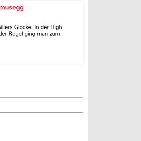
d musegg
illers Glocke. In der High
In der Regel ging man zum