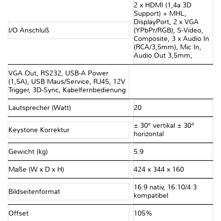
2 x HDMI (1,4a 3D
Support) + MHL,
DisplayPort, 2 x VGA
I/O Anschluß
(YPbPr/RGB), S-Video,
Composite, 3 x Audio In
(RCA/3,5mm), Mic In,
Audio Out 3,5mm,
VGA Out, RS232, USB-A Power
(1,5A), USB Maus/Service, RJ45, 12V
Trigger, 3D-Sync, Kabelfernbedienung
Lautsprecher (Watt)
20
± 30° vertikal ± 30°
Keystone Korrektur
horizontal
Gewicht (kg)
5.9
Maße (W x D x H)
424 x 344 x 160
16:9 nativ, 16:10/4:3
Bildseitenformat
kompatibel
Offset
105%