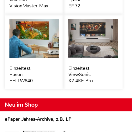
VisionMaster Max
EF-72
Einzeltest
Einzeltest
Epson
ViewSonic
EH-TW840
X2-4KE-Pro
Neu im Shop
ePaper Jahres-Archive, z.B. LP