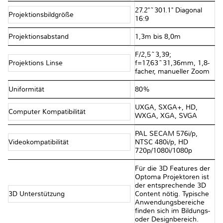
27.2"~301.1" Diagonal
Projektionsbildgröße
16:9
Projektionsabstand
1,3m bis 8,0m
F/2,5~3,39;
Projektions Linse
f=17,63~31,36mm, 1,8-
facher, manueller Zoom
Uniformität
80%
UXGA, SXGA+, HD,
Computer Kompatibilität
WXGA, XGA, SVGA
PAL SECAM 576i/p,
Videokompatibilität
NTSC 480i/p, HD
720p/1080i/1080p
Für die 3D Features der
Optoma Projektoren ist
der entsprechende 3D
3D Unterstützung
Content nötig. Typische
Anwendungsbereiche
finden sich im Bildungs-
oder Designbereich.