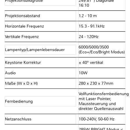
Projektionsbildgröße
249.81”) Diagonale
16:10
Projektionsabstand
1.2 - 10 m
Horizontale Frequenz
15.3 - 91.1kHz
Vertikale Frequenz
24 - 120Hz
6000/5000/3500
Lampentyp/Lampenlebensdauer
(Eco+/Eco/Bright Modus)
Keystone Korrektur
± 40° vertikal
Audio
10W
Maße (W x D x H)
280 x 230 x 77mm
Vollfunktionsfernbedienung
mit Laser Pointer,
Fernbedienung
Maussteuerung und
direkter Quellenauswahl
Netzanschluss
100-240V, 50-60 Hz
285W BRIGHT Modus <