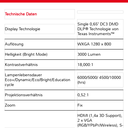
Technische Daten
Single 0,65" DC3 DMD
Display Technologie
DLP® Technologie von
Texas Instruments™
Auflösung
WXGA 1280 x 800
Helligkeit (Bright Mode)
3000 Lumen
Kontrastverhältnis
18,000:1
Lampenlebensdauer
6000/5000/ 4500/10000
Eco+/Dynamic/Eco/Bright/Education
(hrs)
cycle
Projektionsverhältnis
0,52:1
Zoom
Fix
HDMI (1,4a 3D Support),
2 x VGA
(RGB/YPbPr/Wireless), S-