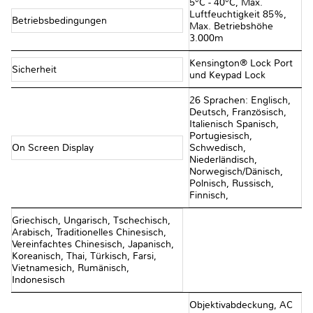
5°C - 40°C, Max.
Luftfeuchtigkeit 85%,
Betriebsbedingungen
Max. Betriebshöhe
3.000m
Kensington® Lock Port
Sicherheit
und Keypad Lock
26 Sprachen: Englisch,
Deutsch, Französisch,
Italienisch Spanisch,
Portugiesisch,
On Screen Display
Schwedisch,
Niederländisch,
Norwegisch/Dänisch,
Polnisch, Russisch,
Finnisch,
Griechisch, Ungarisch, Tschechisch,
Arabisch, Traditionelles Chinesisch,
Vereinfachtes Chinesisch, Japanisch,
Koreanisch, Thai, Türkisch, Farsi,
Vietnamesich, Rumänisch,
Indonesisch
Objektivabdeckung, AC