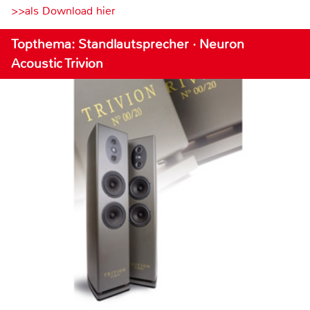
>>als Download hier
Topthema: Standlautsprecher · Neuron
Acoustic Trivion