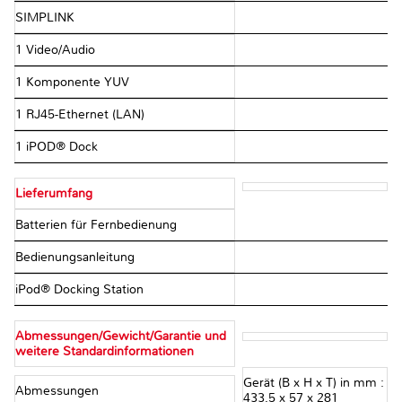
SIMPLINK
1 Video/Audio
1 Komponente YUV
1 RJ45-Ethernet (LAN)
1 iPOD® Dock
Lieferumfang
Batterien für Fernbedienung
Bedienungsanleitung
iPod® Docking Station
Abmessungen/Gewicht/Garantie und
weitere Standardinformationen
Gerät (B x H x T) in mm :
Abmessungen
433,5 x 57 x 281