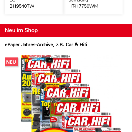
BH9540TW
HT-H7750WM
Neu im Shop
ePaper Jahres-Archive, z.B. Car & Hifi