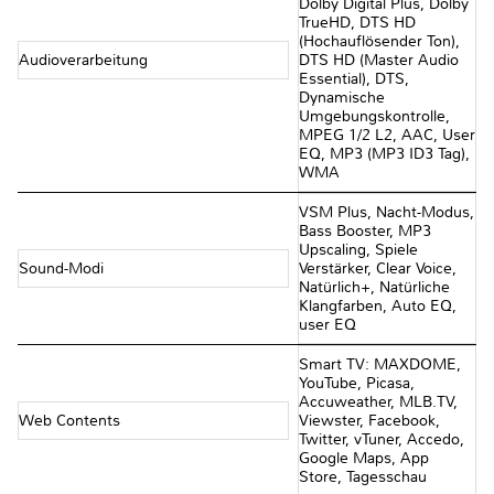
Dolby Digital Plus, Dolby
TrueHD, DTS HD
(Hochauflösender Ton),
Audioverarbeitung
DTS HD (Master Audio
Essential), DTS,
Dynamische
Umgebungskontrolle,
MPEG 1/2 L2, AAC, User
EQ, MP3 (MP3 ID3 Tag),
WMA
VSM Plus, Nacht-Modus,
Bass Booster, MP3
Upscaling, Spiele
Sound-Modi
Verstärker, Clear Voice,
Natürlich+, Natürliche
Klangfarben, Auto EQ,
user EQ
Smart TV: MAXDOME,
YouTube, Picasa,
Accuweather, MLB.TV,
Web Contents
Viewster, Facebook,
Twitter, vTuner, Accedo,
Google Maps, App
Store, Tagesschau