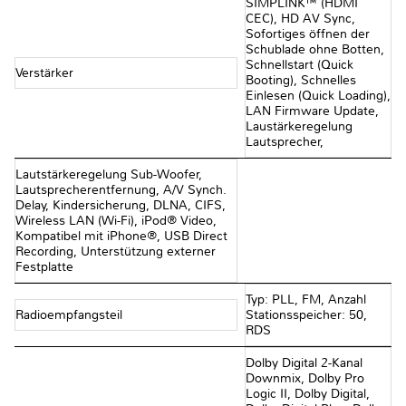
SIMPLINK™ (HDMI
CEC), HD AV Sync,
Sofortiges öffnen der
Schublade ohne Botten,
Schnellstart (Quick
Verstärker
Booting), Schnelles
Einlesen (Quick Loading),
LAN Firmware Update,
Laustärkeregelung
Lautsprecher,
Lautstärkeregelung Sub-Woofer,
Lautsprecherentfernung, A/V Synch.
Delay, Kindersicherung, DLNA, CIFS,
Wireless LAN (Wi-Fi), iPod® Video,
Kompatibel mit iPhone®, USB Direct
Recording, Unterstützung externer
Festplatte
Typ: PLL, FM, Anzahl
Radioempfangsteil
Stationsspeicher: 50,
RDS
Dolby Digital 2-Kanal
Downmix, Dolby Pro
Logic II, Dolby Digital,