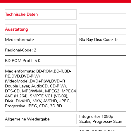
Technische Daten
Ausstattung
Medienformate
Blu-Ray Disc Code: b
Regional-Code: 2
BD-ROM Profil: 5.0
Medienformate: BD-ROM,BD-R,BD-
RE,DVD,DVD-R(W)
(VideoMode),DVD+R(W),DVD+R
Double Layer, AudioCD, CD-R(W),
DTS-CD, MP3/WMA, MPEG2, MPEG4
AVC (H.264), SMPTE VC1 (VC-09),
DivX, DivXHD, MKV, AVCHD, JPEG,
Progessive JPEG, CDG, 3D BD
Integrierter 1080p
Allgemeine Wiedergabe
Scaler, Progressiv Scan