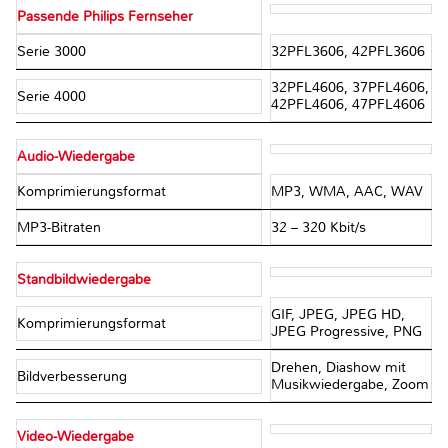
Passende Philips Fernseher
Serie 3000
32PFL3606, 42PFL3606
32PFL4606, 37PFL4606,
Serie 4000
42PFL4606, 47PFL4606
Audio-Wiedergabe
Komprimierungsformat
MP3, WMA, AAC, WAV
MP3-Bitraten
32 – 320 Kbit/s
Standbildwiedergabe
GIF, JPEG, JPEG HD,
Komprimierungsformat
JPEG Progressive, PNG
Drehen, Diashow mit
Bildverbesserung
Musikwiedergabe, Zoom
Video-Wiedergabe