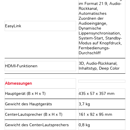
im Format 21:9, Audio-
Rückkanal,
Automatisches
Zuordnen der
Audioeingänge,
EasyLink
Dynamische
Lippensynchronisation,
System-Start, Standby-
Modus auf Knopfdruck,
Fernbedienungs-
Durchschliff
3D, Audio-Rückkanal,
HDMI-Funktionen
Inhaltstyp, Deep Color
Abmessungen
Hauptgerät (B x H x T)
435 x 57 x 357 mm
Gewicht des Hauptgeräts
3,7 kg
Center-Lautsprecher (B x H x T)
161 x 92 x 95 mm
Gewicht des Center-Lautsprechers
0,8 kg