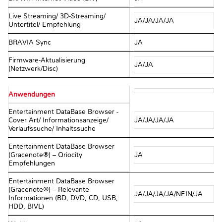
Live Streaming/ 3D-Streaming/
JA/JA/JA/JA
Untertitel/ Empfehlung
BRAVIA Sync
JA
Firmware-Aktualisierung
JA/JA
(Netzwerk/Disc)
Anwendungen
Entertainment DataBase Browser -
Cover Art/ Informationsanzeige/
JA/JA/JA/JA
Verlaufssuche/ Inhaltssuche
Entertainment DataBase Browser
(Gracenote®) – Qriocity
JA
Empfehlungen
Entertainment DataBase Browser
(Gracenote®) – Relevante
JA/JA/JA/JA/NEIN/JA
Informationen (BD, DVD, CD, USB,
HDD, BIVL)