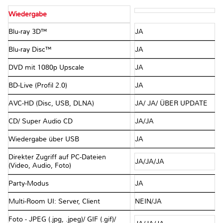
Wiedergabe
Blu-ray 3D™
JA
Blu-ray Disc™
JA
DVD mit 1080p Upscale
JA
BD-Live (Profil 2.0)
JA
AVC-HD (Disc, USB, DLNA)
JA/ JA/ ÜBER UPDATE
CD/ Super Audio CD
JA/JA
Wiedergabe über USB
JA
Direkter Zugriff auf PC-Dateien
JA/JA/JA
(Video, Audio, Foto)
Party-Modus
JA
Multi-Room UI: Server, Client
NEIN/JA
Foto - JPEG (.jpg, .jpeg)/ GIF (.gif)/