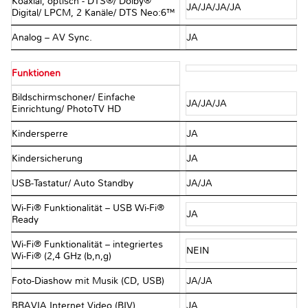
Koaxial, optisch - DTS®/ Dolby®
JA/JA/JA/JA
Digital/ LPCM, 2 Kanäle/ DTS Neo:6™
Analog – AV Sync.
JA
Funktionen
Bildschirmschoner/ Einfache
JA/JA/JA
Einrichtung/ PhotoTV HD
Kindersperre
JA
Kindersicherung
JA
USB-Tastatur/ Auto Standby
JA/JA
Wi-Fi® Funktionalität – USB Wi-Fi®
JA
Ready
Wi-Fi® Funktionalität – integriertes
NEIN
Wi-Fi® (2,4 GHz (b,n,g)
Foto-Diashow mit Musik (CD, USB)
JA/JA
BRAVIA Internet Video (BIV)
JA