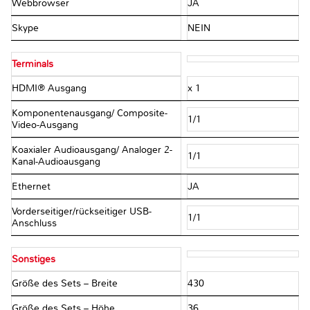
Webbrowser
JA
Skype
NEIN
Terminals
HDMI® Ausgang
x 1
Komponentenausgang/ Composite-
1/1
Video-Ausgang
Koaxialer Audioausgang/ Analoger 2-
1/1
Kanal-Audioausgang
Ethernet
JA
Vorderseitiger/rückseitiger USB-
1/1
Anschluss
Sonstiges
Größe des Sets – Breite
430
Größe des Sets – Höhe
36