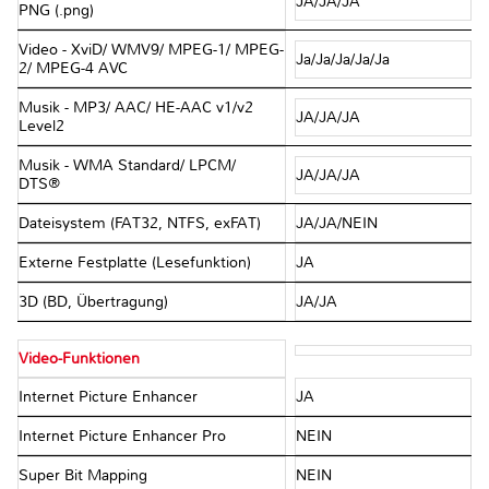
JA/JA/JA
PNG (.png)
Video - XviD/ WMV9/ MPEG-1/ MPEG-
Ja/Ja/Ja/Ja/Ja
2/ MPEG-4 AVC
Musik - MP3/ AAC/ HE-AAC v1/v2
JA/JA/JA
Level2
Musik - WMA Standard/ LPCM/
JA/JA/JA
DTS®
Dateisystem (FAT32, NTFS, exFAT)
JA/JA/NEIN
Externe Festplatte (Lesefunktion)
JA
3D (BD, Übertragung)
JA/JA
Video-Funktionen
Internet Picture Enhancer
JA
Internet Picture Enhancer Pro
NEIN
Super Bit Mapping
NEIN