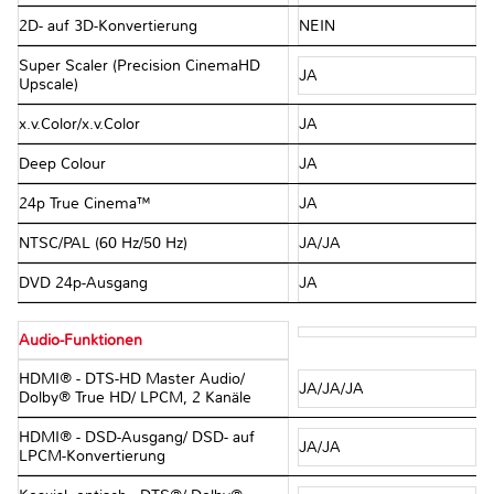
2D- auf 3D-Konvertierung
NEIN
Super Scaler (Precision CinemaHD
JA
Upscale)
x.v.Color/x.v.Color
JA
Deep Colour
JA
24p True Cinema™
JA
NTSC/PAL (60 Hz/50 Hz)
JA/JA
DVD 24p-Ausgang
JA
Audio-Funktionen
HDMI® - DTS-HD Master Audio/
JA/JA/JA
Dolby® True HD/ LPCM, 2 Kanäle
HDMI® - DSD-Ausgang/ DSD- auf
JA/JA
LPCM-Konvertierung