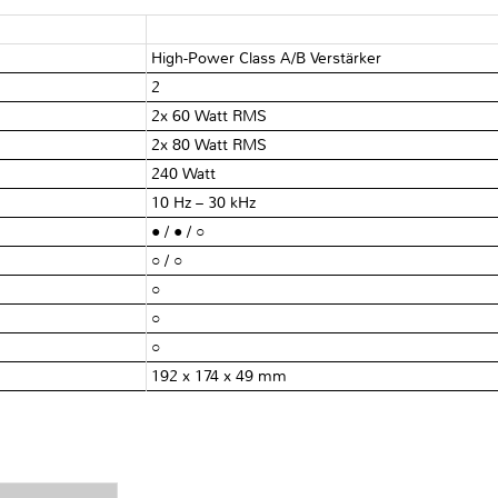
High-Power Class A/B Verstärker
2
2x 60 Watt RMS
2x 80 Watt RMS
240 Watt
10 Hz – 30 kHz
● / ● / ○
○ / ○
○
○
○
192 x 174 x 49 mm