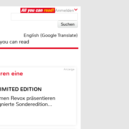
Anmelden
English (Google Translate)
 you can read
Anzeige
ren eine
– LIMITED EDITION
men Revox präsentieren
nierte Sonderedition...