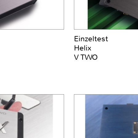
Einzeltest
Helix
V TWO