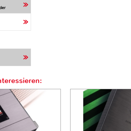
der
teressieren: