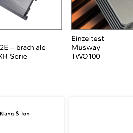
Einzeltest
E – brachiale
Musway
ZXR Serie
TWO100
 Klang & Ton