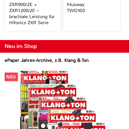
ZXR900/2E +
Musway
ZXR1200/2E –
TWO100
brachiale Leistung für
Hifonics ZXR Serie
Neu im Shop
ePaper Jahres-Archive, z.B. Klang & Ton