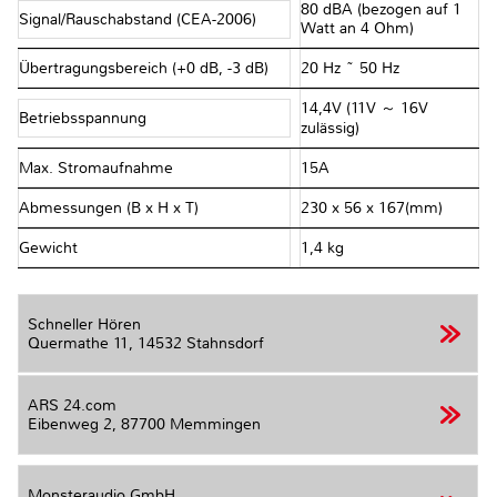
80 dBA (bezogen auf 1
Signal/Rauschabstand (CEA-2006)
Watt an 4 Ohm)
Übertragungsbereich (+0 dB, -3 dB)
20 Hz ~ 50 Hz
14,4V (11V ～ 16V
Betriebsspannung
zulässig)
Max. Stromaufnahme
15A
Abmessungen (B x H x T)
230 x 56 x 167(mm)
Gewicht
1,4 kg
Schneller Hören
Quermathe 11,
14532 Stahnsdorf
ARS 24.com
Eibenweg 2,
87700 Memmingen
Monsteraudio GmbH