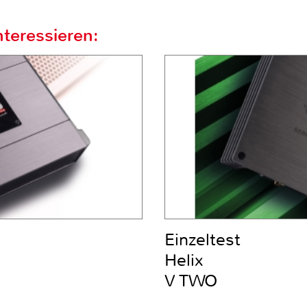
teressieren:
Einzeltest
Helix
V TWO