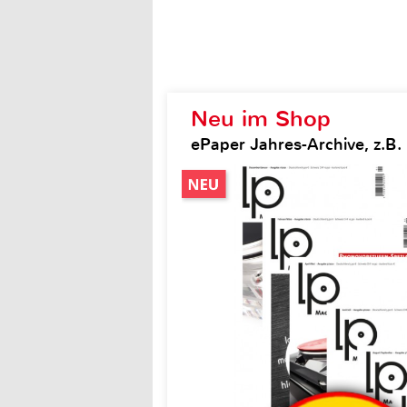
Neu im Shop
ePaper Jahres-Archive, z.B.