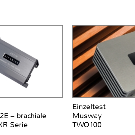
Einzeltest
E – brachiale
Musway
ZXR Serie
TWO100