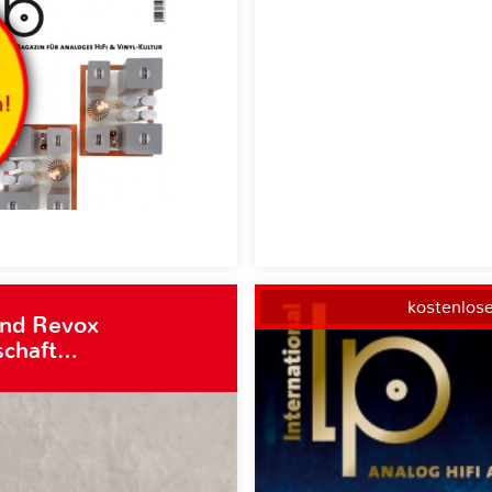
kostenlos
und Revox
schaft…