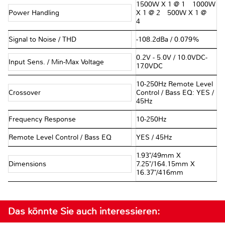
1500W X 1 @ 1Ω 1000W
Power Handling
X 1 @ 2Ω 500W X 1 @
4Ω
Signal to Noise / THD
-108.2dBa / 0.079%
0.2V - 5.0V / 10.0VDC-
Input Sens. / Min-Max Voltage
17.0VDC
10-250Hz Remote Level
Crossover
Control / Bass EQ: YES /
45Hz
Frequency Response
10-250Hz
Remote Level Control / Bass EQ
YES / 45Hz
1.93"/49mm X
Dimensions
7.25"/164.15mm X
16.37"/416mm
Das könnte Sie auch interessieren: