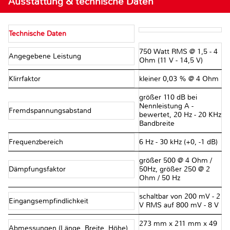
Ausstattung & technische Daten
Technische Daten
750 Watt RMS @ 1,5 - 4
Angegebene Leistung
Ohm (11 V - 14,5 V)
Klirrfaktor
kleiner 0,03 % @ 4 Ohm
größer 110 dB bei
Nennleistung A -
Fremdspannungsabstand
bewertet, 20 Hz - 20 KHz
Bandbreite
Frequenzbereich
6 Hz - 30 kHz (+0, -1 dB)
größer 500 @ 4 Ohm /
Dämpfungsfaktor
50Hz, größer 250 @ 2
Ohm / 50 Hz
schaltbar von 200 mV - 2
Eingangsempfindlichkeit
V RMS auf 800 mV - 8 V
273 mm x 211 mm x 49
Abmessungen (Länge, Breite, Höhe)