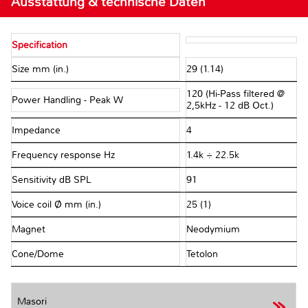
Ausstattung & technische Daten
Specification
Size mm (in.)
29 (1.14)
120 (Hi-Pass filtered @
Power Handling - Peak W
2,5kHz - 12 dB Oct.)
Impedance Ω
4
Frequency response Hz
1.4k ÷ 22.5k
Sensitivity dB SPL
91
Voice coil Ø mm (in.)
25 (1)
Magnet
Neodymium
Cone/Dome
Tetolon
Masori