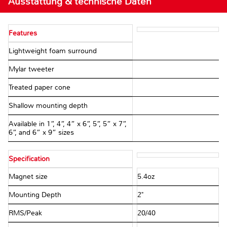
Ausstattung & technische Daten
Features
Lightweight foam surround
Mylar tweeter
Treated paper cone
Shallow mounting depth
Available in 1”, 4”, 4” x 6”, 5”, 5” x 7”,
6”, and 6” x 9” sizes
Specification
Magnet size
5.4oz
Mounting Depth
2"
RMS/Peak
20/40