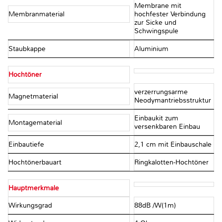
Membrane mit
Membranmaterial
hochfester Verbindung
zur Sicke und
Schwingspule
Staubkappe
Aluminium
Hochtöner
verzerrungsarme
Magnetmaterial
Neodymantriebsstruktur
Einbaukit zum
Montagematerial
versenkbaren Einbau
Einbautiefe
2,1 cm mit Einbauschale
Hochtönerbauart
Ringkalotten-Hochtöner
Hauptmerkmale
Wirkungsgrad
88dB /W(1m)