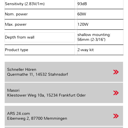
Sensitivity (2.83V/1m)
93dB
Nom. power
60W
Max. power
120W
shallow mounting:
Depth from wall
56mm (2-3/16")
Product type
2-way kit
Schneller Hören
Quermathe 11,
14532 Stahnsdorf
Masori
Kliestower Weg 10a,
15234 Frankfurt Oder
ARS 24.com
Eibenweg 2,
87700 Memmingen