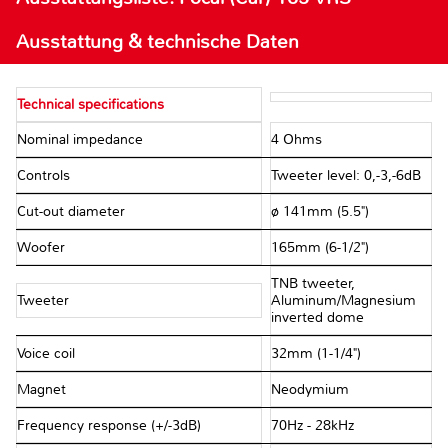
Ausstattung & technische Daten
Technical specifications
Nominal impedance
4 Ohms
Controls
Tweeter level: 0,-3,-6dB
Cut-out diameter
ø 141mm (5.5")
Woofer
165mm (6-1/2")
TNB tweeter,
Tweeter
Aluminum/Magnesium
inverted dome
Voice coil
32mm (1-1/4")
Magnet
Neodymium
Frequency response (+/-3dB)
70Hz - 28kHz